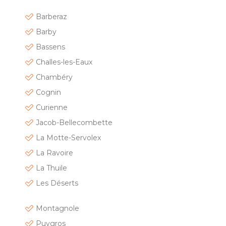
Barberaz
Barby
Bassens
C
halles-les-Eaux
Chambéry
Cognin
Curienne
Jacob-Bellecombette
La Motte-Servolex
La Ravoire
La Thuile
Les Déserts
Montagnole
Puygros